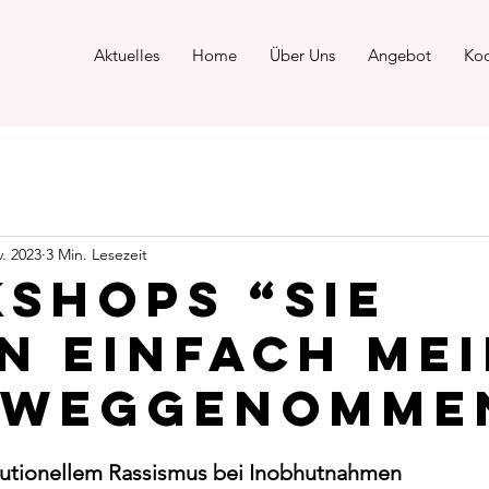
Aktuelles
Home
Über Uns
Angebot
Koo
v. 2023
3 Min. Lesezeit
shops “Sie
n einfach me
 weggenomme
itutionellem Rassismus bei Inobhutnahmen