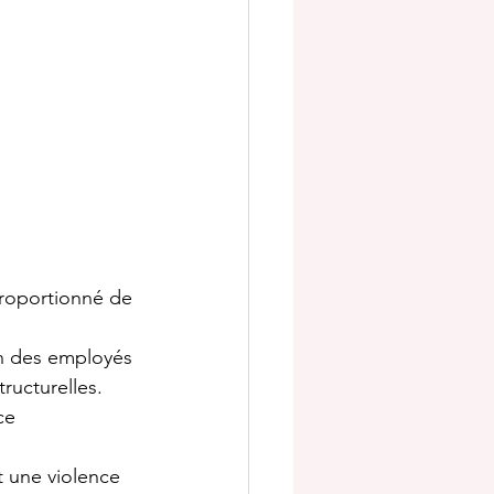
proportionné de 
on des employés 
ructurelles. 
ce 
t une violence 