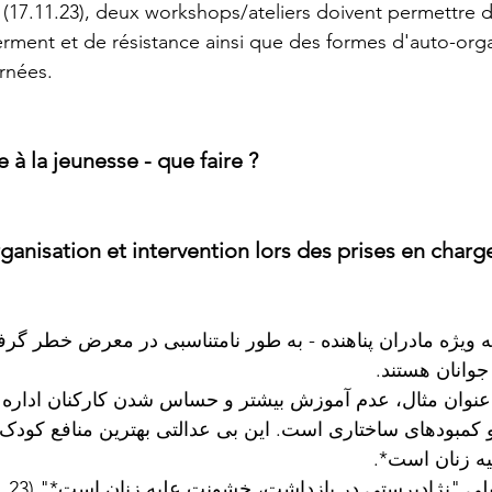
(17.11.23), deux workshops/ateliers doivent permettre d
ment et de résistance ainsi que des formes d'auto-orga
rnées.
 à la jeunesse - que faire ?
ganisation et intervention lors des prises en charg
ویژه مادران پناهنده - به طور نامتناسبی در معرض خطر گرفتن فرزندانش
 جوانان هستند
به عنوان مثال، عدم آموزش بیشتر و حساس شدن کارکنان اداره
 و کمبودهای ساختاری است. این بی عدالتی بهترین منافع کود
لیه زنان است