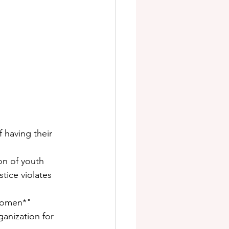
 having their 
ion of youth 
stice violates 
 women*" 
anization for 