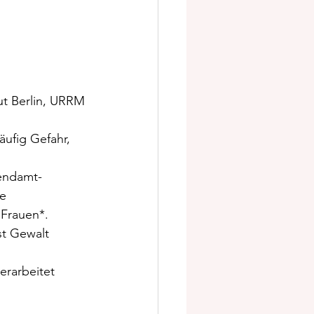
ut Berlin, URRM 
ufig Gefahr, 
gendamt-
e 
 Frauen*.
t Gewalt 
erarbeitet 