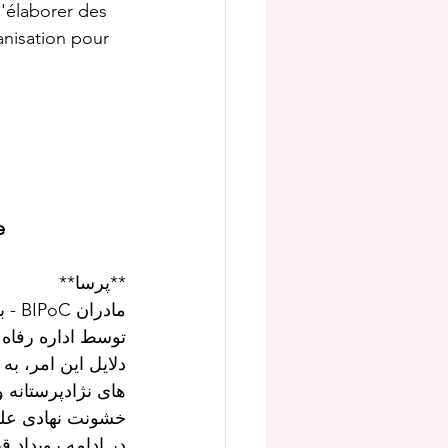
'élaborer des 
nisation pour 
e
**پرسا**
به  
توسط اداره رفاه.
دلایل این امر،  
های نژادپرستانه 
خشونت نهادی ع*.