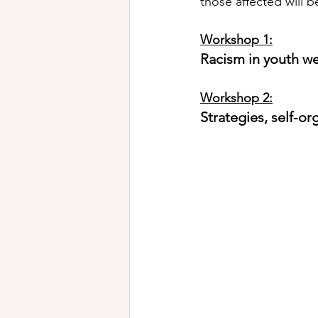
those affected will 
Workshop 1:
Racism in youth we
Workshop 2:
Strategies, self-or