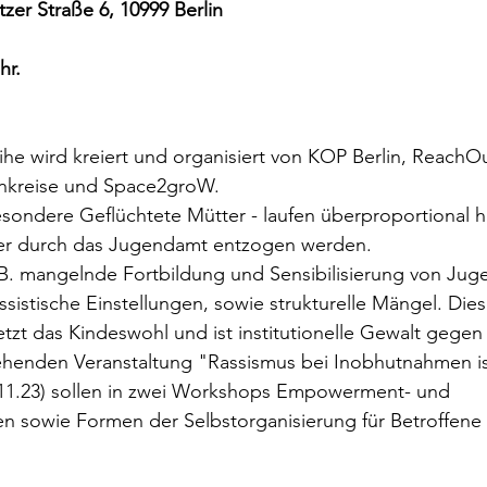
zer Straße 6, 10999 Berlin
hr. 
ihe wird kreiert und organisiert von KOP Berlin, ReachO
uenkreise und Space2groW.
sondere Geflüchtete Mütter - laufen überproportional hä
der durch das Jugendamt entzogen werden.
.B. mangelnde Fortbildung und Sensibilisierung von Ju
ssistische Einstellungen, sowie strukturelle Mängel. Dies
etzt das Kindeswohl und ist institutionelle Gewalt gegen
ehenden Veranstaltung "Rassismus bei Inobhutnahmen is
11.23) sollen in zwei Workshops Empowerment- und 
n sowie Formen der Selbstorganisierung für Betroffene 